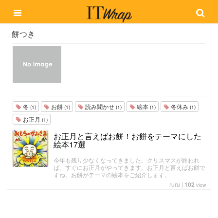
餅つき
冬
お餅
読み聞かせ
絵本
冬休み
(1)
(1)
(1)
(1)
(1)
お正月
(1)
お正月と言えばお餅！お餅をテーマにした
絵本17選
今年も残り少なくなってきました。クリスマスが終われ
ば、すぐにお正月がやってきます。お正月と言えばお餅で
すね。お餅がテーマの絵本をご紹介します。
ruru
|
102
view