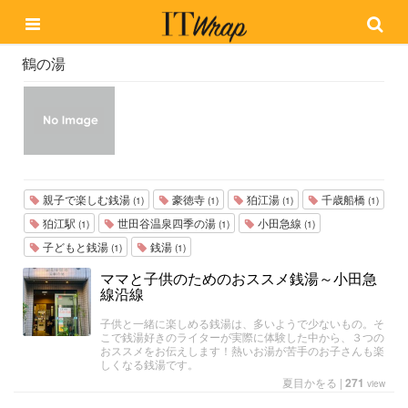
鶴の湯
親子で楽しむ銭湯
豪徳寺
狛江湯
千歳船橋
(1)
(1)
(1)
(1)
狛江駅
世田谷温泉四季の湯
小田急線
(1)
(1)
(1)
子どもと銭湯
銭湯
(1)
(1)
ママと子供のためのおススメ銭湯～小田急
線沿線
子供と一緒に楽しめる銭湯は、多いようで少ないもの。そ
こで銭湯好きのライターが実際に体験した中から、３つの
おススメをお伝えします！熱いお湯が苦手のお子さんも楽
しくなる銭湯です。
夏目かをる
|
271
view