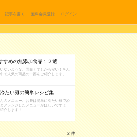
記事を書く
無料会員登録
ログイン
すすめの無添加食品１２選
いないような、面白くてしかも安い！そん
中で人気の商品の一部をご紹介します。
冷たい麺の簡単レシピ集
んのメニュー。お昼は簡単に冷たい麺で済
とアレンジしたメニューがほしいですよ
紹介します！
2 件