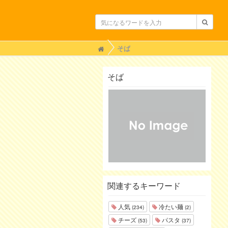
H
そば
o
m
e
そば
関連するキーワード
人気
冷たい麺
(234)
(2)
チーズ
パスタ
(53)
(37)