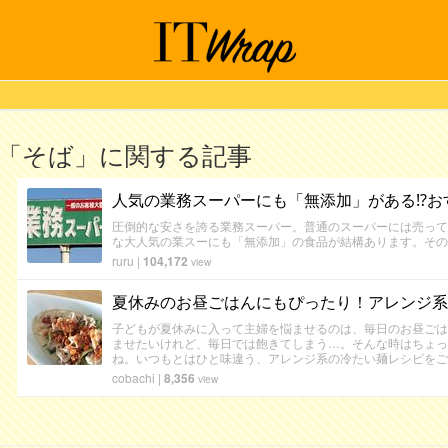
「そば」に関する記事
人気の業務スーパーにも「無添加」がある⁉お
圧倒的な安さを誇る業務スーパー。普通のスーパーには売って
な大人気の業スーにも「無添加」の食品が結構あります。その
ruru
|
104,172
view
夏休みのお昼ごはんにもぴったり！アレンジ系
子どもが夏休みに入って主婦を悩ませるのは、毎日のお昼ごは
ませたいけれど、毎日では飽きてしまう…。そんな時はちょっ
ね。いつもとはひと味違う、アレンジ系の冷たい麺レシピをご
cobachi
|
8,356
view