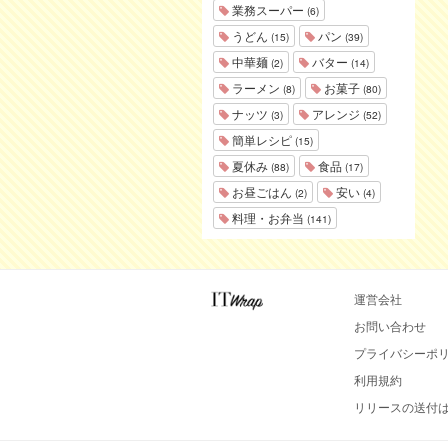
業務スーパー
(6)
うどん
パン
(15)
(39)
中華麺
バター
(2)
(14)
ラーメン
お菓子
(8)
(80)
ナッツ
アレンジ
(3)
(52)
簡単レシピ
(15)
夏休み
食品
(88)
(17)
お昼ごはん
安い
(2)
(4)
料理・お弁当
(141)
運営会社
お問い合わせ
プライバシーポ
利用規約
リリースの送付