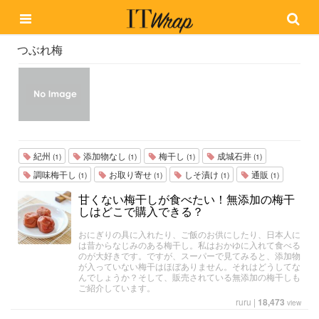
つぶれ梅
紀州
添加物なし
梅干し
成城石井
(1)
(1)
(1)
(1)
調味梅干し
お取り寄せ
しそ漬け
通販
(1)
(1)
(1)
(1)
甘くない梅干しが食べたい！無添加の梅干
しはどこで購入できる？
おにぎりの具に入れたり、ご飯のお供にしたり、日本人に
は昔からなじみのある梅干し。私はおかゆに入れて食べる
のが大好きです。ですが、スーパーで見てみると、添加物
が入っていない梅干はほぼありません。それはどうしてな
んでしょうか？そして、販売されている無添加の梅干しも
ご紹介しています。
ruru
|
18,473
view