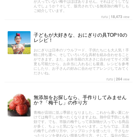
が入っていない梅干はほぼありません。それはどうしてな
んでしょうか？そして、販売されている無添加の梅干しも
ご紹介しています。
ruru
|
18,473
view
子どもが大好きな、おにぎりの具TOP10の
レシピ！
おにぎりは日本のソウルフード、子供たちにも大人気！手
軽に持ち運べ、そしていろいろな具材を組み合わせること
ができます。また、お弁当箱の大きさに合わせてサイズ変
更も可能だから、お弁当に入れるにも最適。レシピを参考
にしたり、お子さんの好みに合わせてアレンジしてみてく
ださいね。
ruru
|
264
view
無添加をお探しなら、手作りしてみません
か？「梅干し」の作り方
青梅が店頭に並ぶ季節となりました。これから暑い夏にか
けては梅干しが食べたくなりますよね。熱中症予防にも有
効です。でも、市販の梅干しって添加物が入っている商品
が多く、ちょっと気になっちゃいます。こちらでは、王道
の梅干しの作り方や、ジップロックを使ったり、干さなか
ったりシソを使わない簡単な作り方、そして、塩分が気に