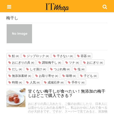
梅干し
鮭
ジップロック
干さない
容器
(4)
(4)
(4)
(4)
おにぎりの具
調味梅干し
ツナ
おにぎり
(4)
(4)
(4)
(4)
だし
しそ漬け
つぶれ梅
塩
(4)
(4)
(4)
(4)
無添加素材
お取り寄せ
味噌
子ども
(4)
(4)
(4)
(4)
時期
人気
成城石井
手作り
(4)
(4)
(4)
(4)
甘くない梅干しが食べたい！無添加の梅干
しはどこで購入できる？
おにぎりの具に入れたり、ご飯のお供にしたり、日本人に
は昔からなじみのある梅干し。私はおかゆに入れて食べる
のが大好きです。ですが、スーパーで見てみると、添加物