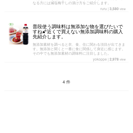
なる方には減塩梅干しの漬け方をご紹介します。
ruru
|
3,580
view
普段使う調味料は無添加な物を選びたいで
すね🌠近くで買えない無添加調味料の購入
先紹介します。
無添加素材を調べると衣、食、住に関わる項目が出てきま
す。無添加と聞くと一番に食に関係して身近に感じます。
その中でも無添加素材の調味料に注目しました。
yokoppe
|
2,978
view
4 件