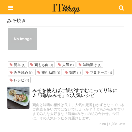
みそ焼き
簡単
鶏もも肉
人気
味噌漬け
(1)
(1)
(1)
(1)
みそ炒め
鶏むね肉
鶏肉
マヨネーズ
(1)
(1)
(1)
(1)
レシピ
(1)
みそを使えばご飯がすすむこってり味に
♪「鶏肉×みそ」の人気レシピ
鶏肉と味噌の相性は良く、人気の定番おかずとなっている
ご家庭も多いのではないでしょうか？子どもからお年寄り
までみんな大好きな「鶏肉×みそ」の組み合わせ。今回
は、その人気レシピをお届けします。
ruru
|
1,031
view