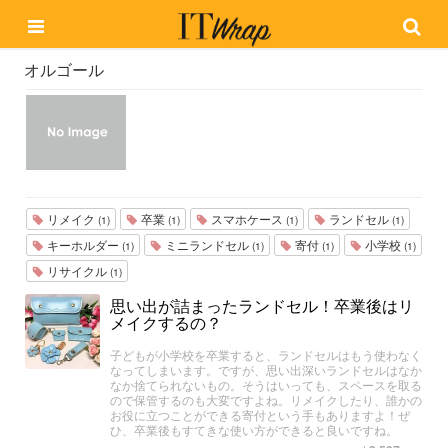
オルゴール
リメイク
卒業
スマホケース
ランドセル
(1)
(1)
(1)
(1)
キーホルダー
ミニランドセル
寄付
小学校
(1)
(1)
(1)
(1)
リサイクル
(1)
思い出が詰まったランドセル！卒業後はリ
メイクするの？
子どもが小学校を卒業すると、ランドセルはもう使わなく
なってしまいます。ですが、思い出深いランドセルはなか
なか捨てられないもの。そうはいっても、スペースを取る
ので保管するのも大変ですよね。リメイクしたり、誰かの
お役に立つことができる寄付という手もありますよ！ぜ
ひ、卒業後もすてきな使い方ができると良いですね。