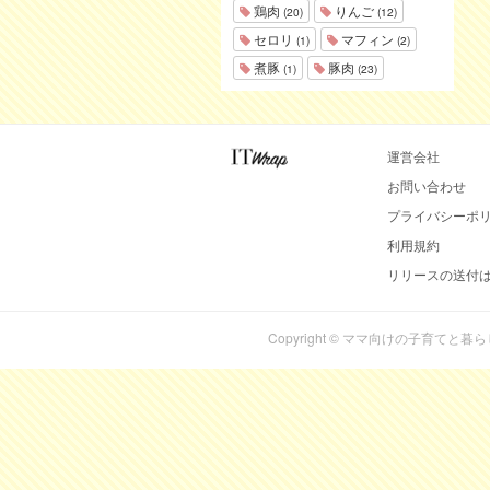
鶏肉
りんご
(20)
(12)
セロリ
マフィン
(1)
(2)
煮豚
豚肉
(1)
(23)
運営会社
お問い合わせ
プライバシーポ
利用規約
リリースの送付
Copyright © ママ向けの子育てと暮