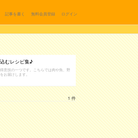
記事を書く
無料会員登録
ログイン
込むレシピ集♪
得意技の一つです。こちらでは肉や魚、野
をお届けします。
1 件