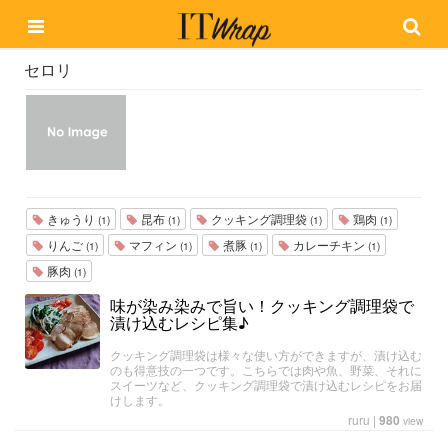
セロリ
きゅうり
昆布
クッキング調理袋
鶏肉
(1)
(1)
(1)
(1)
りんご
マフィン
煮豚
カレーチキン
(1)
(1)
(1)
(1)
豚肉
(1)
味が染み染みで旨い！クッキング調理袋で
漬け込むレシピ集♪
クッキング調理袋は様々な使い方ができますが、漬け込む
のも得意技の一つです。こちらでは肉や魚、野菜、それに
スイーツなど、クッキング調理袋で漬け込むレシピをお届
けします。
ruru
|
980
view