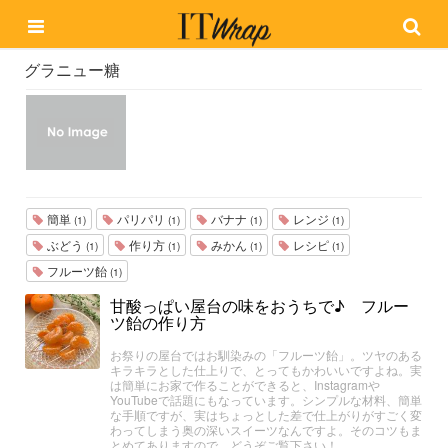
グラニュー糖
簡単
パリパリ
バナナ
レンジ
(1)
(1)
(1)
(1)
ぶどう
作り方
みかん
レシピ
(1)
(1)
(1)
(1)
フルーツ飴
(1)
甘酸っぱい屋台の味をおうちで♪ フルー
ツ飴の作り方
お祭りの屋台ではお馴染みの「フルーツ飴」。ツヤのある
キラキラとした仕上りで、とってもかわいいですよね。実
は簡単にお家で作ることができると、Instagramや
YouTubeで話題にもなっています。シンプルな材料、簡単
な手順ですが、実はちょっとした差で仕上がりがすごく変
わってしまう奥の深いスイーツなんですよ。そのコツもま
とめてありますので、どうぞご覧下さい！