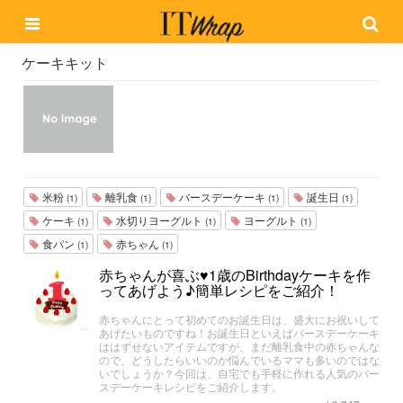
ケーキキット
米粉
離乳食
バースデーケーキ
誕生日
(1)
(1)
(1)
(1)
ケーキ
水切りヨーグルト
ヨーグルト
(1)
(1)
(1)
食パン
赤ちゃん
(1)
(1)
赤ちゃんが喜ぶ♥1歳のBirthdayケーキを作
ってあげよう♪簡単レシピをご紹介！
赤ちゃんにとって初めてのお誕生日は、盛大にお祝いして
あげたいものですね！お誕生日といえばバースデーケーキ
ははずせないアイテムですが、まだ離乳食中の赤ちゃんな
ので、どうしたらいいのか悩んでいるママも多いのではな
いでしょうか？今回は、自宅でも手軽に作れる人気のバー
スデーケーキレシピをご紹介します。