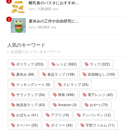
4
離乳食のパスタにおすすめ...
ruru
|
128,802
view
5
夏休みの工作や自由研究に...
ruru
|
30,563
view
人気のキーワード
いま話題になっているキーワード
ポリラップ (203)
レシピ (692)
ラップ (322)
夏休み (88)
食品ラップ (138)
添加物なし (109)
クッキングシート (9)
クレラップ (24)
サランラップ (54)
簡単 (496)
電子レンジ (42)
無添加ラップ (63)
Amazon (3)
おやつ (70)
かぼちゃ (41)
アプリ (19)
アンパンマン (12)
スーパー (55)
ダイソー (34)
宇部フィルム (11)