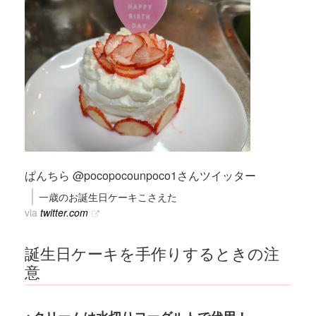
ぱんちら @pocopocounpoco1さんツイッター
一歳のお誕生日ケーキこさえた
via
twitter.com
誕生日ケーキを手作りするときの注
意