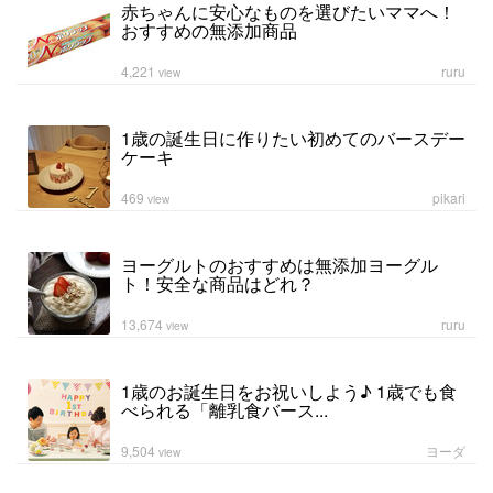
赤ちゃんに安心なものを選びたいママへ！
おすすめの無添加商品
4,221
ruru
view
1歳の誕生日に作りたい初めてのバースデー
ケーキ
469
pikari
view
ヨーグルトのおすすめは無添加ヨーグル
ト！安全な商品はどれ？
13,674
ruru
view
1歳のお誕生日をお祝いしよう♪ 1歳でも食
べられる「離乳食バース...
9,504
ヨーダ
view