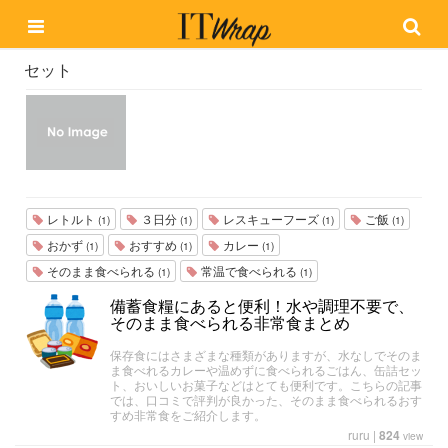
セット
レトルト
３日分
レスキューフーズ
ご飯
(1)
(1)
(1)
(1)
おかず
おすすめ
カレー
(1)
(1)
(1)
そのまま食べられる
常温で食べられる
(1)
(1)
備蓄食糧にあると便利！水や調理不要で、
そのまま食べられる非常食まとめ
保存食にはさまざまな種類がありますが、水なしでそのま
ま食べれるカレーや温めずに食べられるごはん、缶詰セッ
ト、おいしいお菓子などはとても便利です。こちらの記事
では、口コミで評判が良かった、そのまま食べられるおす
すめ非常食をご紹介します。
ruru
|
824
view