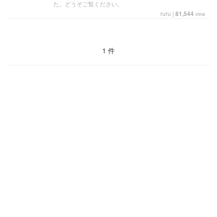
た。どうぞご覧ください。
ruru
|
81,544
view
1 件