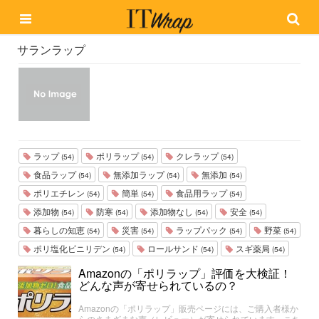
サランラップ
ラップ
ポリラップ
クレラップ
(54)
(54)
(54)
食品ラップ
無添加ラップ
無添加
(54)
(54)
(54)
ポリエチレン
簡単
食品用ラップ
(54)
(54)
(54)
添加物
防寒
添加物なし
安全
(54)
(54)
(54)
(54)
暮らしの知恵
災害
ラップパック
野菜
(54)
(54)
(54)
(54)
ポリ塩化ビニリデン
ロールサンド
スギ薬局
(54)
(54)
(54)
Amazonの「ポリラップ」評価を大検証！
どんな声が寄せられているの？
Amazonの「ポリラップ」販売ページには、ご購入者様か
らのさまざまな声（レビュー）が寄せられています。こち