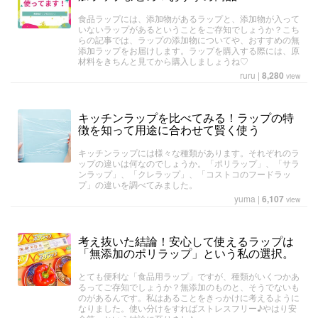
食品ラップには、添加物があるラップと、添加物が入って
いないラップがあるということをご存知でしょうか？こち
らの記事では、ラップの添加物についてや、おすすめの無
添加ラップをお届けします。ラップを購入する際には、原
材料をきちんと見てから購入しましょうね♡
ruru
|
8,280
view
キッチンラップを比べてみる！ラップの特
徴を知って用途に合わせて賢く使う
キッチンラップには様々な種類があります。それぞれのラ
ップの違いは何なのでしょうか。「ポリラップ」、「サラ
ンラップ」、「クレラップ」、「コストコのフードラッ
プ」の違いを調べてみました。
yuma
|
6,107
view
考え抜いた結論！安心して使えるラップは
「無添加のポリラップ」という私の選択。
とても便利な「食品用ラップ」ですが、種類がいくつかあ
るってご存知でしょうか？無添加のものと、そうでないも
のがあるんです。私はあることをきっかけに考えるように
なりました。使い分けをすればストレスフリー♪やはり安