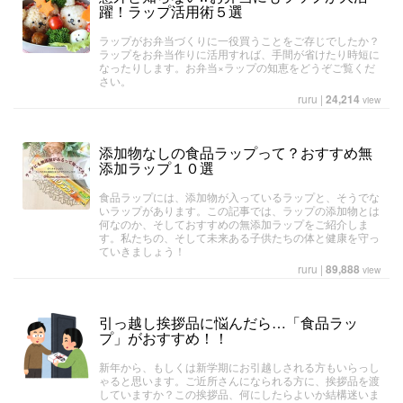
躍！ラップ活用術５選
ラップがお弁当づくりに一役買うことをご存じでしたか？
ラップをお弁当作りに活用すれば、手間が省けたり時短に
なったりします。お弁当×ラップの知恵をどうぞご覧くだ
さい。
ruru
|
24,214
view
添加物なしの食品ラップって？おすすめ無
添加ラップ１０選
食品ラップには、添加物が入っているラップと、そうでな
いラップがあります。この記事では、ラップの添加物とは
何なのか、そしておすすめの無添加ラップをご紹介しま
す。私たちの、そして未来ある子供たちの体と健康を守っ
ていきましょう！
ruru
|
89,888
view
引っ越し挨拶品に悩んだら…「食品ラッ
プ」がおすすめ！！
新年から、もしくは新学期にお引越しされる方もいらっし
ゃると思います。ご近所さんになられる方に、挨拶品を渡
していますか？この挨拶品、何にしたらよいか結構迷いま