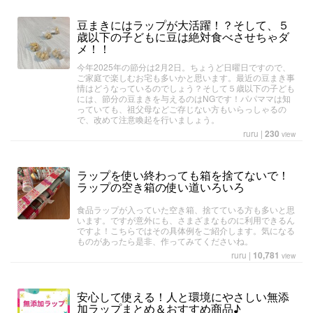
豆まきにはラップが大活躍！？そして、５
歳以下の子どもに豆は絶対食べさせちゃダ
メ！！
今年2025年の節分は2月2日。ちょうど日曜日ですので、
ご家庭で楽しむお宅も多いかと思います。最近の豆まき事
情はどうなっているのでしょう？そして５歳以下の子ども
には、節分の豆まきを与えるのはNGです！パパママは知
っていても、祖父母などご存じない方もいらっしゃるの
で、改めて注意喚起を行いましょう。
ruru
|
230
view
ラップを使い終わっても箱を捨てないで！
ラップの空き箱の使い道いろいろ
食品ラップが入っていた空き箱、捨てている方も多いと思
います。ですが意外にも、さまざまなものに利用できるん
ですよ！こちらではその具体例をご紹介します。気になる
ものがあったら是非、作ってみてくださいね。
ruru
|
10,781
view
安心して使える！人と環境にやさしい無添
加ラップまとめ＆おすすめ商品♪