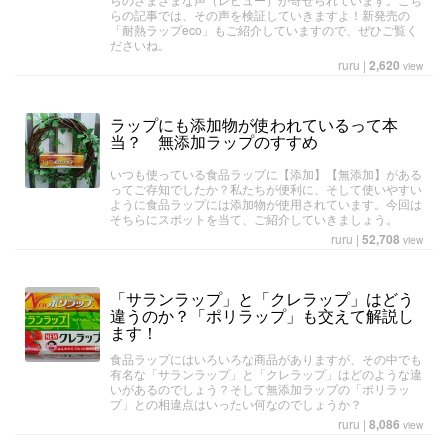
らの記事では、その声を検証していきますよ！新発売の
「耐熱ラップeco」もご紹介していますので、ぜひご覧く
ださいね。
ruru
|
2,620
view
ラップにも添加物が使われているって本
当？ 無添加ラップのすすめ
いつも使っている食品ラップに【添加】【無添加】がある
ってご存知でしたか？私たちが便利に、そして使いやすい
ように食品ラップには添加物が使用されています。今回は
そちらにスポットを当て、ご紹介していきましょう。
ruru
|
52,708
view
「サランラップ」と「クレラップ」はどう
違うのか？「ポリラップ」も交えて解説し
ます！
食品ラップにはいろいろな商品がありますが、その中でも
有名な「サランラップ」と「クレラップ」はどのような違
いがあるのでしょう？そして無添加ラップの「ポリラッ
プ」との相違点はいったい何なのでしょうか？
ruru
|
8,086
view