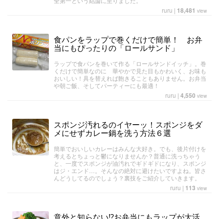
全第一という結論に至りました。
ruru
|
18,481
view
食パンをラップで巻くだけで簡単！ お弁
当にもぴったりの「ロールサンド」
ラップで食パンを巻いて作る「ロールサンドイッチ」。巻
くだけで簡単なのに 華やかで見た目もかわいく、お味も
おいしい！具を替えれば飽きることもありません。お弁当
や朝ご飯、そしてパーティーにも最適！
ruru
|
4,550
view
スポンジ汚れるのイヤーッ！スポンジをダ
メにせずカレー鍋を洗う方法６選
簡単でおいしいカレーはみんな大好き。でも、後片付けを
考えるとちょっと鬱になりませんか？普通に洗っちゃう
と、一度でスポンジが油汚れでギドギドになり、スポンジ
はジ・エンド…。そんなの絶対に避けたいですよね。皆さ
んどうしてるのでしょう？裏技をご紹介していきます。
ruru
|
113
view
意外と知らない⁉お弁当にもラップが大活