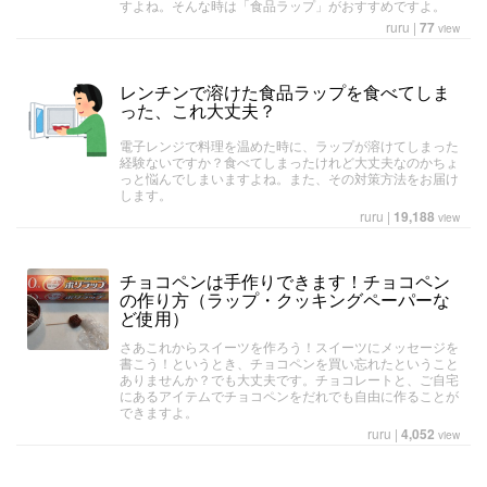
すよね。そんな時は「食品ラップ」がおすすめですよ。
ruru
|
77
view
レンチンで溶けた食品ラップを食べてしま
った、これ大丈夫？
電子レンジで料理を温めた時に、ラップが溶けてしまった
経験ないですか？食べてしまったけれど大丈夫なのかちょ
っと悩んでしまいますよね。また、その対策方法をお届け
します。
ruru
|
19,188
view
チョコペンは手作りできます！チョコペン
の作り方（ラップ・クッキングペーパーな
ど使用）
さあこれからスイーツを作ろう！スイーツにメッセージを
書こう！というとき、チョコペンを買い忘れたということ
ありませんか？でも大丈夫です。チョコレートと、ご自宅
にあるアイテムでチョコペンをだれでも自由に作ることが
できますよ。
ruru
|
4,052
view