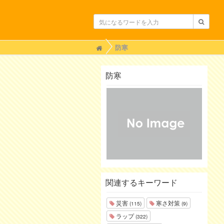
H
防寒
o
m
e
防寒
関連するキーワード
災害
寒さ対策
(115)
(9)
ラップ
(322)