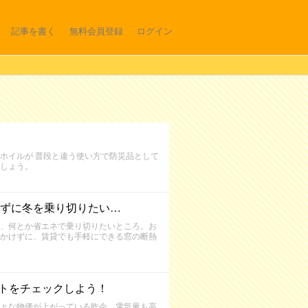
記事を書く
無料会員登録
ログイン
ホイルが 普段と違う使い方で防災品として
しょう。
ずに冬を乗り切りたい…
、何とか省エネで乗り切りたいところ。お
かけずに、賃貸でも手軽にできる窓の断熱
ントをチェックしよう！
々な物価が上がっている昨今、電気量も高