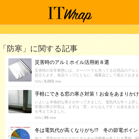
「防寒」に関する記事
災害時のアルミホイル活用術８選
災害時の非常事態には、スーパーでも売ってる日用品のアルミ
役立ちます。食品ラップとともに、備蓄品として揃えておきま
ruru
|
6,053
view
手軽にできる窓の寒さ対策！お金をあまりかけ
いよいよ本格的な寒さがやってきました。電気代も年々上昇し
部屋の寒さ対策は、まずは「窓」からなんです！お金をあまり
を考えてみました。
ruru
|
95
view
冬は電気代が高くなりがち!? 冬の節電ポイ
冬は、電気やガスなどのエネルギー消費量が多くなる季節。様