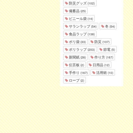
防災グッズ
(102)
備蓄品
(25)
ビニール袋
(14)
サランラップ
冬
(54)
(54)
食品ラップ
(138)
ポリ袋
防災
(33)
(107)
ポリラップ
節電
(203)
(5)
新聞紙
作り方
(26)
(167)
伝言板
日用品
(2)
(12)
手作り
活用術
(167)
(10)
ロープ
(2)