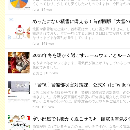
くなっており、少しでも安くしたいものですよね。今回は冬の
ruru
|
84
view
めったにない積雪に備える！首都圏版「大雪の
北国や豪雪地域と違い、首都圏はめったに雪が降りません。し
観測されており、年間平均にすると約１０日ほど雪が降ります
なりさまざまな混乱が発生しています。
ruru
|
149
view
2023年冬を暖かく過ごすルームウェアとルー
もうすぐ冬がやってきます。電気代が値上がりをしているこの
集めてみました。
とおこ
|
106
view
「警視庁警備部災害対策課」公式X（旧Twitte
災害に関する情報を発信する「警視庁警備部災害対策課」の公式X（
過ぎました。身近な災害情報や防災の豆知識を紹介した投稿が
すが、こちらの記事では、防寒対策のつぶやきをご紹介してい
ruru
|
199
view
寒い部屋でも暖かく過ごせる♪ 節電＆電気を
節電が叫ばれている今日この頃。寒い冬ですが、なるべく電気