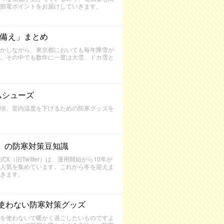
節電ポイントをお届けしていきます。
備え」まとめ
かしながら、東京都においても毎年降雪が
。その中でも数年に一度は大雪、ドカ雪と
ムシューズ
頃、室内温度を下げるための防寒グッズを
r）の防寒対策豆知識
旧Twitter）は、運用開始から10年が
人気を集めています。これから冬を迎えま
きます。
使わない防寒対策グッズ
を使わないで暖かく過ごしたいものですよ