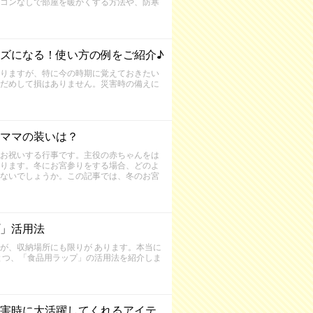
コンなしで部屋を暖かくする方法や、防寒
ズになる！使い方の例をご紹介♪
りますが、特に今の時期に覚えておきたい
だめして損はありません。災害時の備えに
ママの装いは？
お祝いする行事です。主役の赤ちゃんをは
ります。冬にお宮参りをする場合、どのよ
ないでしょうか。この記事では、冬のお宮
」活用法
が、収納場所にも限りが あります。本当に
とつ、「食品用ラップ」の活用法を紹介しま
害時に大活躍してくれるアイテ