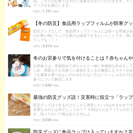
ね。こちらの記事ではそのご提案をさせていただきます。エア
グッズをお届けします。
ruru
|
1,167
view
【冬の防災】食品用ラップフィルムが防寒グッ
防災グッズとして、食品用ラップフィルムには様々な用途があ
のが寒い時にラップを巻けば保温できるということです。買い
ラップを！！！
ruru
|
3,413
view
冬のお宮参りで気を付けることは？赤ちゃんや
お宮参りは、産後初めて赤ちゃんと一緒に本格的な外出をして
じめ、両親などお宮参りに参加するときの服装にもマナーがあ
うな服装を選べばよいのか分からない方もいらっしゃるのでは
参りについて解説します。
ruru
|
1,046
view
最強の防災グッズ説！災害時に役立つ「ラップ
防災グッズはできるだけたくさん用意したいのはやまやまです
必要なものとは何でしょうか？？ 今回はそんなアイテムのひ
す。知っておいて損はありませんよ。
ruru
|
3,536
view
防災グッズに食品ラップは入っていますか？災