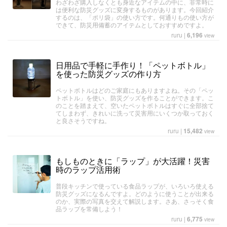
わざわざ購入しなくとも身近なアイテムの中に、非常時に
は便利な防災グッズに変身するものがあります。今回紹介
するのは、「ポリ袋」の使い方です。何通りもの使い方が
できて、防災用備蓄のアイテムとしておすすめですよ。
ruru
|
6,196
view
日用品で手軽に手作り！「ペットボトル」
を使った防災グッズの作り方
ペットボトルはどのご家庭にもありますよね。その「ペッ
トボトル」を使い、防災グッズを作ることができます。こ
のことを踏まえて、空いたペットボトルはすぐに全部捨て
てしまわず、きれいに洗って災害用にいくつか取っておく
と良さそうですね。
ruru
|
15,482
view
もしものときに「ラップ」が大活躍！災害
時のラップ活用術
普段キッチンで使っている食品ラップが、いろいろ使える
防災グッズになるんですよ。どのように使うことが出来る
のか、実際の写真を交えて解説します。さあ、さっそく食
品ラップを常備しよう！
ruru
|
6,775
view