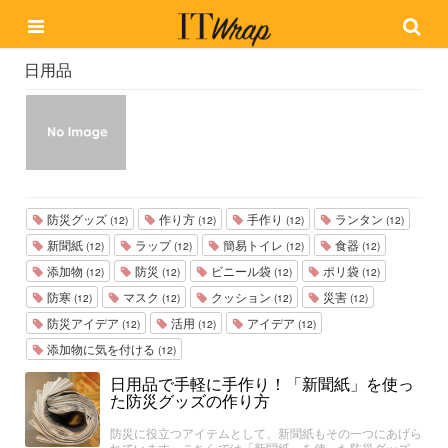
日用品
防災グッズ
作り方
手作り
ランタン
(12)
(12)
(12)
(12)
新聞紙
ラップ
簡易トイレ
食器
(12)
(12)
(12)
(12)
添加物
防災
ビニール袋
ポリ袋
(12)
(12)
(12)
(12)
防寒
マスク
クッション
災害
(12)
(12)
(12)
(12)
防災アイデア
活用
アイデア
(12)
(12)
(12)
添加物に気を付ける
(12)
日用品で手軽に手作り！「新聞紙」を使っ
た防災グッズの作り方
防災に役立つアイテムとして、新聞紙もその一つにあげら
れています。こちらでは「新聞紙」を使った防災グッズ、