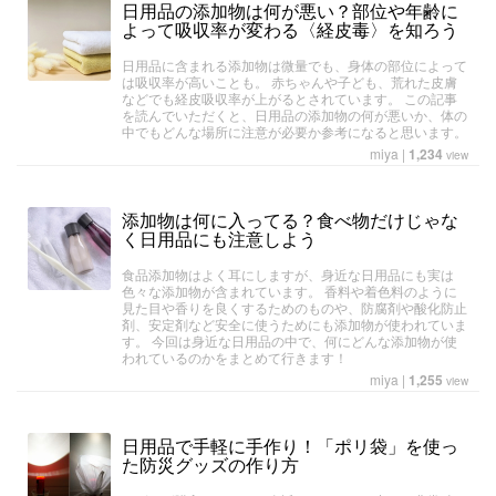
日用品の添加物は何が悪い？部位や年齢に
よって吸収率が変わる〈経皮毒〉を知ろう
日用品に含まれる添加物は微量でも、身体の部位によって
は吸収率が高いことも。 赤ちゃんや子ども、荒れた皮膚
などでも経皮吸収率が上がるとされています。 この記事
を読んでいただくと、日用品の添加物の何が悪いか、体の
中でもどんな場所に注意が必要か参考になると思います。
miya
|
1,234
view
添加物は何に入ってる？食べ物だけじゃな
く日用品にも注意しよう
食品添加物はよく耳にしますが、身近な日用品にも実は
色々な添加物が含まれています。 香料や着色料のように
見た目や香りを良くするためのものや、防腐剤や酸化防止
剤、安定剤など安全に使うためにも添加物が使われていま
す。 今回は身近な日用品の中で、何にどんな添加物が使
われているのかをまとめて行きます！
miya
|
1,255
view
日用品で手軽に手作り！「ポリ袋」を使っ
た防災グッズの作り方