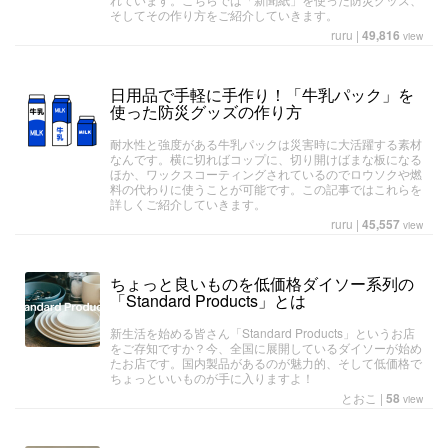
そしてその作り方をご紹介していきます。
ruru
|
49,816
view
日用品で手軽に手作り！「牛乳パック」を
使った防災グッズの作り方
耐水性と強度がある牛乳パックは災害時に大活躍する素材
なんです。横に切ればコップに、切り開けばまな板になる
ほか、ワックスコーティングされているのでロウソクや燃
料の代わりに使うことが可能です。この記事ではこれらを
詳しくご紹介していきます。
ruru
|
45,557
view
ちょっと良いものを低価格ダイソー系列の
「Standard Products」とは
新生活を始める皆さん「Standard Products」というお店
をご存知ですか？今、全国に展開しているダイソーが始め
たお店です。国内製品があるのが魅力的、そして低価格で
ちょっといいものが手に入りますよ！
とおこ
|
58
view