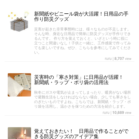
新聞紙やビニール袋が大活躍！日用品の手
作り防災グッズ
災害が起きた非常事態時には、様々なものが不足します。
そんな時、身近な日用品で簡単に防災グッズが手作りでき
るんです。 作り方を覚えておくと、いざという時に役に
立つこと間違いなし！子供と一緒に、工作感覚で作ってみ
ても楽しいですね。ぜひ、こちらを参考にしてみてくださ
い。
ruru
|
8,707
view
災害時の「寒さ対策」に日用品が活躍！
新聞紙・ラップ・ポリ袋の活用法
秋冬にガスや電気が止まってしまったり、暖房がない場所
で避難生活をしなければならない場合、少しでも寒さをし
のぎたいものですよね。こちらでは、新聞紙・ラップ・ポ
リ袋を活用し、温かさを保つための方法を紹介します。
ruru
|
10,689
view
覚えておきたい！ 日用品で作ることがで
きる防災グッズのアイデア集