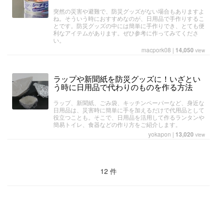
突然の災害や避難で、防災グッズがない場合もありますよ
ね。そういう時におすすめなのが、日用品で手作りするこ
とです。防災グッズの中には簡単に手作りでき、とても便
利なアイテムがあります。ぜひ参考に作ってみてくださ
い。
macpork08
|
14,050
view
ラップや新聞紙を防災グッズに！いざとい
う時に日用品で代わりのものを作る方法
ラップ、新聞紙、ごみ袋、キッチンペーパーなど、身近な
日用品は、災害時に簡単に手を加えるだけで代用品として
役立つことも。そこで、日用品を活用して作るランタンや
簡易トイレ、食器などの作り方をご紹介します。
yokapon
|
13,020
view
12 件