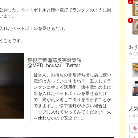
4
erが公開した、ペットボトルと懐中電灯でランタンのように周
います。
5
入れたペットボトルを乗せるだけ。
うことです。
お
今注
警視庁警備部災害対策課
@MPD_bousai Twitter
皆さん、お持ちの非常持ち出し袋に懐中
電灯は入っていますよね？一工夫してラ
ンタンに替える活用術。懐中電灯の上に
水を入れたペットボトルを乗せるだけ
で、光が乱反射して周りを照らすことが
できますよ。懐中電灯が小さい場合は
人
コップに入れてやってみてください。火
いま
を使わないので安全です。