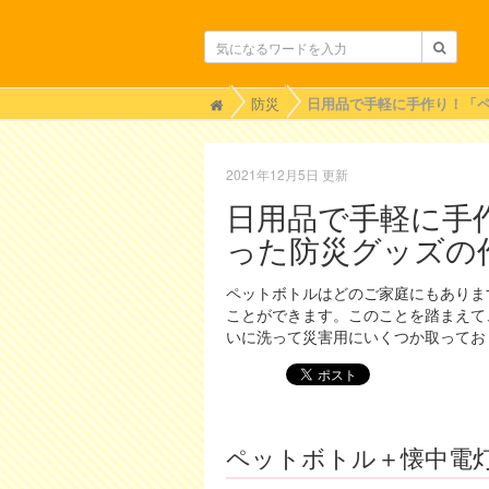
H
防災
o
m
e
2021年12月5日 更新
日用品で手軽に手
った防災グッズの
ペットボトルはどのご家庭にもありま
ことができます。このことを踏まえて
いに洗って災害用にいくつか取ってお
ペットボトル＋懐中電