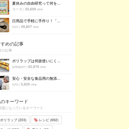
夏休みの自由研究って何を...
ヨーダ
|
35,609
view
日用品で手軽に手作り！「...
ruru
|
49,807
view
すすめの記事
目の記事
ポリラップは何故使いにく...
yokapon
|
62,979
view
安心・安全な食品用の無添...
ruru
|
5,820
view
気のキーワード
話題になっているキーワード
ポリラップ (203)
レシピ (692)