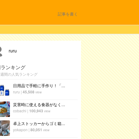
記事を書く
ruru
間ランキング
1週間の人気ランキング
日用品で手軽に手作り！「...
ruru
|
45,508
view
災害時に使える食器がなく...
cobachi
|
100,943
view
卓上ストッカーからゴミ箱...
yokapon
|
80,051
view