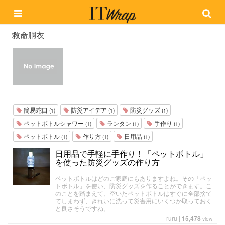
救命胴衣
簡易蛇口
防災アイデア
防災グッズ
(1)
(1)
(1)
ペットボトルシャワー
ランタン
手作り
(1)
(1)
(1)
ペットボトル
作り方
日用品
(1)
(1)
(1)
日用品で手軽に手作り！「ペットボトル」
を使った防災グッズの作り方
ペットボトルはどのご家庭にもありますよね。その「ペッ
トボトル」を使い、防災グッズを作ることができます。こ
のことを踏まえて、空いたペットボトルはすぐに全部捨て
てしまわず、きれいに洗って災害用にいくつか取っておく
と良さそうですね。
ruru
|
15,478
view