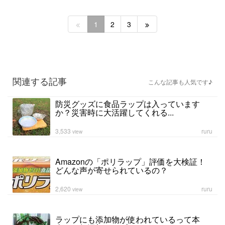
1
2
3
関連する記事
こんな記事も人気です♪
防災グッズに食品ラップは入っています
か？災害時に大活躍してくれる...
3,533
ruru
view
Amazonの「ポリラップ」評価を大検証！
どんな声が寄せられているの？
2,620
ruru
view
ラップにも添加物が使われているって本