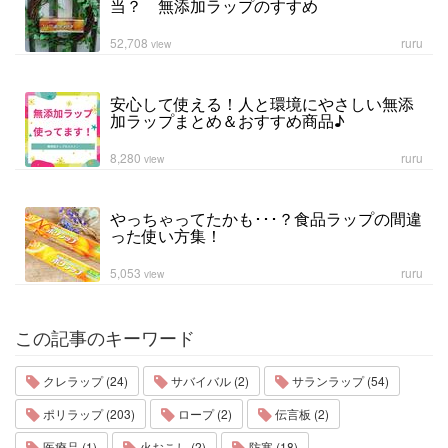
当？ 無添加ラップのすすめ
52,708
ruru
view
安心して使える！人と環境にやさしい無添
加ラップまとめ＆おすすめ商品♪
8,280
ruru
view
やっちゃってたかも･･･？食品ラップの間違
った使い方集！
5,053
ruru
view
この記事のキーワード
クレラップ (24)
サバイバル (2)
サランラップ (54)
ポリラップ (203)
ロープ (2)
伝言板 (2)
医療品 (1)
火おこし (2)
防寒 (18)