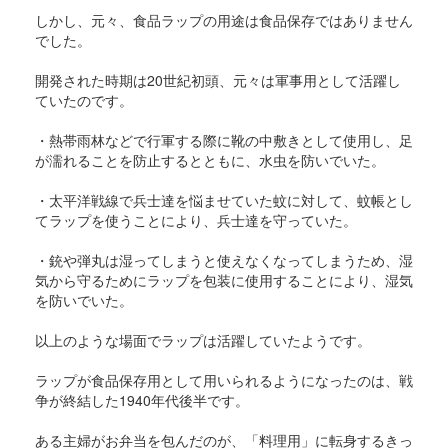
しかし、元々、食品ラップの用途は食品保存ではありません
でした。
開発された時期は20世紀初頭、元々は軍事用として活躍し
ていたのです。
・熱帯雨林などで行軍する際に靴の中敷きとして使用し、足
が濡れることを防止するとともに、水虫を防いでいた。
・太平洋戦線で兵士達を悩ませていた蚊に対して、蚊帳とし
てラップを使うことにより、兵士達を守っていた。
・銃や弾丸は湿ってしまうと使えなくなってしまうため、湿
気から守るためにラップを包装に使用することにより、湿気
を防いでいた。
以上のような場面でラップは活躍していたようです。
ラップが食品保存用として用いられるようになったのは、戦
争が終結した1940年代後半です。
ある主婦がお弁当を包んだのが、「料理用」に転身するきっ