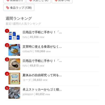
食品ラップ (138)
週間ランキング
最近1週間の人気ランキング
1
日用品で手軽に手作り！「...
ruru
|
45,556
view
2
災害時に使える食器がなく...
cobachi
|
100,966
view
3
日用品で手軽に手作り！「...
ruru
|
49,815
view
4
夏休みの自由研究って何を...
ヨーダ
|
35,632
view
5
卓上ストッカーからゴミ箱...
yokapon
|
80,052
view