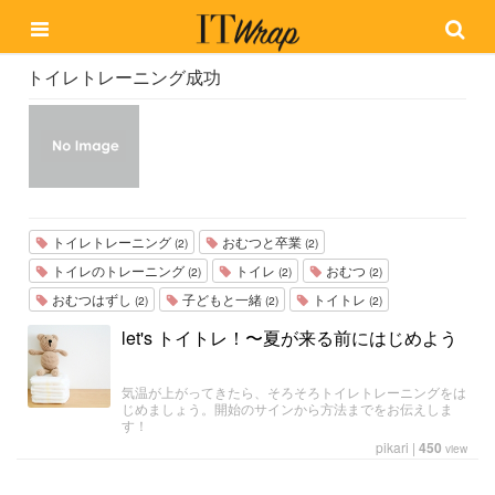
トイレトレーニング成功
トイレトレーニング
おむつと卒業
(2)
(2)
トイレのトレーニング
トイレ
おむつ
(2)
(2)
(2)
おむつはずし
子どもと一緒
トイトレ
(2)
(2)
(2)
let's トイトレ！〜夏が来る前にはじめよう
気温が上がってきたら、そろそろトイレトレーニングをは
じめましょう。開始のサインから方法までをお伝えしま
す！
pikari
|
450
view