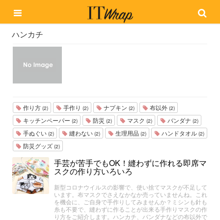
ハンカチ
作り方
手作り
ナプキン
布以外
(2)
(2)
(2)
(2)
キッチンペーパー
防災
マスク
バンダナ
(2)
(2)
(2)
(2)
手ぬぐい
縫わない
生理用品
ハンドタオル
(2)
(2)
(2)
(2)
防災グッズ
(2)
手芸が苦手でもOK！縫わずに作れる即席マ
スクの作り方いろいろ
新型コロナウイルスの影響で、使い捨てマスクが不足して
います。布マスクでさえなかなか売っていませんね。これ
を機会に、ご自身で手作りしてみませんか？ミシンも針も
糸も不要で、縫わずに作ることが出来る手作りマスクの作
り方をご紹介します。ハンカチ、バンダナなどの布以外で