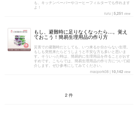
も、キッチンペーパーやコーヒーフィルターでも作れます
よ！
ruru
|
5,251
view
もし、避難時に足りなくなったら…。覚え
ておこう！簡易生理用品の作り方
災害での避難時だとしても、いつ来るか分からない生理。
もしも突然来たらどうしようと不安な方も多いと思いま
す。そういった時は、簡易的に生理用品を作ることがおす
すめです。こちらでは、簡易生理用品の作り方について紹
介します。ぜひ参考にしてみてください。
macpork08
|
10,142
view
2 件