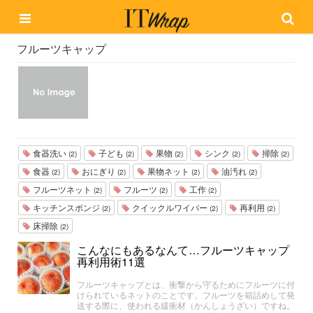
フルーツキャップ
食器洗い
子ども
果物
シンク
掃除
(2)
(2)
(2)
(2)
(2)
食器
おにぎり
果物ネット
油汚れ
(2)
(2)
(2)
(2)
フルーツネット
フルーツ
工作
(2)
(2)
(2)
キッチンスポンジ
クイックルワイパー
再利用
(2)
(2)
(2)
床掃除
(2)
こんなにもあるなんて…フルーツキャップ
再利用術11選
フルーツキャップとは、衝撃から守るためにフルーツに付
けられているネットのことです。フルーツを箱詰めして発
送する際に、使われる緩衝材（かんしょうざい）ですね。