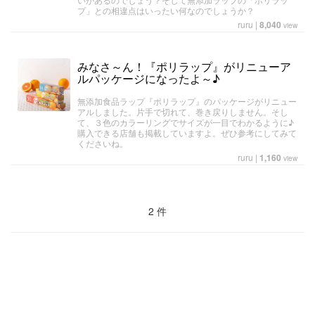
プ」との相違点はいったい何なのでしょうか？
ruru
|
8,040
view
みなさ～ん！『ポリラップ』がリニューア
ルパッケージになったよ～♪
無添加食品ラップ『ポリラップ』のパッケージがリニュー
アルしました。片手で切れて、巻き戻りしません。そし
て、３色のカラーリングでサイズが一目でわかるように♪
購入できる店舗も掲載していますよ。ぜひ参考にしてみて
くださいね。
ruru
|
1,160
view
2 件