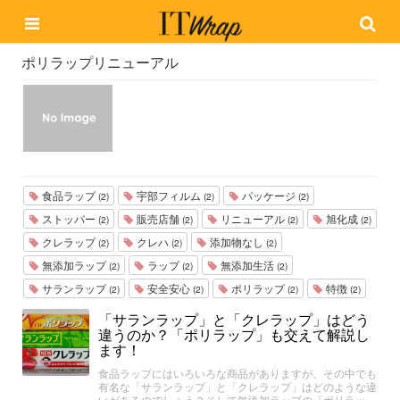
ポリラップリニューアル
食品ラップ
宇部フィルム
パッケージ
(2)
(2)
(2)
ストッパー
販売店舗
リニューアル
旭化成
(2)
(2)
(2)
(2)
クレラップ
クレハ
添加物なし
(2)
(2)
(2)
無添加ラップ
ラップ
無添加生活
(2)
(2)
(2)
サランラップ
安全安心
ポリラップ
特徴
(2)
(2)
(2)
(2)
「サランラップ」と「クレラップ」はどう
違うのか？「ポリラップ」も交えて解説し
ます！
食品ラップにはいろいろな商品がありますが、その中でも
有名な「サランラップ」と「クレラップ」はどのような違
いがあるのでしょう？そして無添加ラップの「ポリラッ