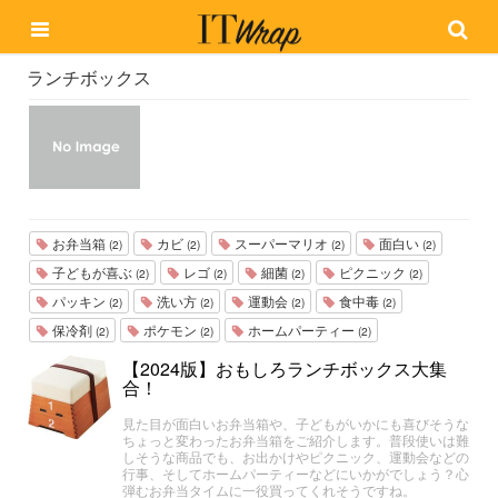
ランチボックス
お弁当箱
カビ
スーパーマリオ
面白い
(2)
(2)
(2)
(2)
子どもが喜ぶ
レゴ
細菌
ピクニック
(2)
(2)
(2)
(2)
パッキン
洗い方
運動会
食中毒
(2)
(2)
(2)
(2)
保冷剤
ポケモン
ホームパーティー
(2)
(2)
(2)
【2024版】おもしろランチボックス大集
合！
見た目が面白いお弁当箱や、子どもがいかにも喜びそうな
ちょっと変わったお弁当箱をご紹介します。普段使いは難
しそうな商品でも、お出かけやピクニック、運動会などの
行事、そしてホームパーティーなどにいかがでしょう？心
弾むお弁当タイムに一役買ってくれそうですね。