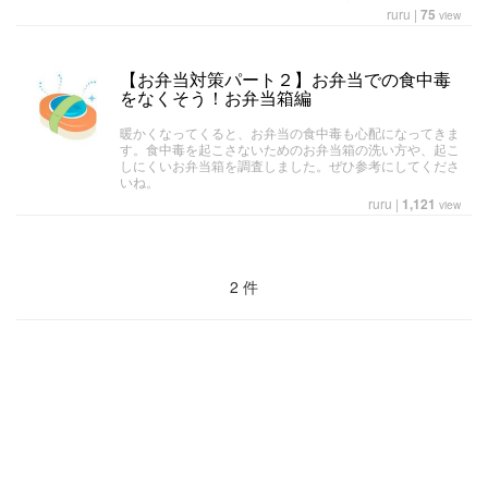
ruru
|
75
view
【お弁当対策パート２】お弁当での食中毒
をなくそう！お弁当箱編
暖かくなってくると、お弁当の食中毒も心配になってきま
す。食中毒を起こさないためのお弁当箱の洗い方や、起こ
しにくいお弁当箱を調査しました。ぜひ参考にしてくださ
いね。
ruru
|
1,121
view
2 件