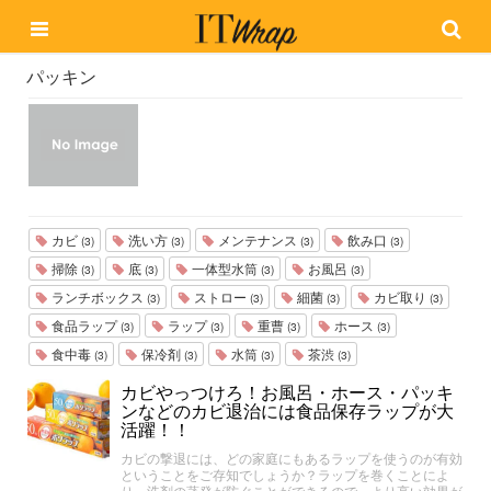
パッキン
カビ
洗い方
メンテナンス
飲み口
(3)
(3)
(3)
(3)
掃除
底
一体型水筒
お風呂
(3)
(3)
(3)
(3)
ランチボックス
ストロー
細菌
カビ取り
(3)
(3)
(3)
(3)
食品ラップ
ラップ
重曹
ホース
(3)
(3)
(3)
(3)
食中毒
保冷剤
水筒
茶渋
(3)
(3)
(3)
(3)
カビやっつけろ！お風呂・ホース・パッキ
ンなどのカビ退治には食品保存ラップが大
活躍！！
カビの撃退には、どの家庭にもあるラップを使うのが有効
ということをご存知でしょうか？ラップを巻くことによ
り、洗剤の蒸発が防ぐことができるので、より高い効果が