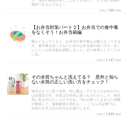
期待できるんですよ！
ruru
|
189
view
【お弁当対策パート２】お弁当での食中毒
をなくそう！お弁当箱編
暖かくなってくると、お弁当の食中毒も心配になってきま
す。食中毒を起こさないためのお弁当箱の洗い方や、起こ
しにくいお弁当箱を調査しました。ぜひ参考にしてくださ
いね。
ruru
|
1,121
view
その水筒ちゃんと洗えてる？ 意外と知ら
ない水筒の正しい洗い方をチェック！
毎日のように使う水筒。特に夏は、子どもとのお出かけに
は必需品です。水筒は日常的に使うものだからこそ、衛生
面に気を付けたいものですね。汚れが残ったままだと雑菌
が繁殖して、健康被害の恐れも･･･。こちらの記事では、
水筒のお手入れの仕方をお届けします。
ruru
|
1,343
view