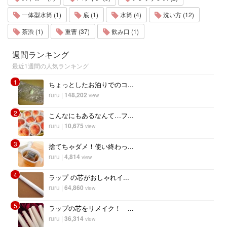
一体型水筒 (1)
底 (1)
水筒 (4)
洗い方 (12)
茶渋 (1)
重曹 (37)
飲み口 (1)
週間ランキング
最近1週間の人気ランキング
1
ちょっとしたお泊りでのコ...
ruru
|
148,202
view
2
こんなにもあるなんて…フ...
ruru
|
10,675
view
3
捨てちゃダメ！使い終わっ...
ruru
|
4,814
view
4
ラップ の芯がおしゃれイ...
ruru
|
64,860
view
5
ラップの芯をリメイク！ ...
ruru
|
36,314
view