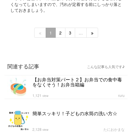
くなってしまいますので、汚れが定着する前にしっかり落と
しておきましょう。
1
2
3
…
関連する記事
こんな記事も人気です♪
【お弁当対策パート２】お弁当での食中毒
をなくそう！お弁当箱編
1,121
ruru
view
簡単スッキリ！子どもの水筒の洗い方☆
2,128
たにおかまな
view