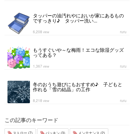
タッパーの油汚れやにおいが家にあるもの
ですっきり♪ タッパー洗い...
6,208
ruru
view
もうすぐいや～な梅雨！エコな除湿グッズ
ってある？
1,367
ruru
view
冬のおうち遊びにもおすすめ♪ 子どもと
作れる「雪の結晶」の工作
8,218
ruru
view
この記事のキーワード
ストロー (7)
パッキン (3)
メンテナンス (2)