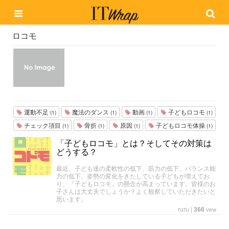
ロコモ
運動不足
魔法のダンス
動画
子どもロコモ
(1)
(1)
(1)
(1)
チェック項目
骨折
原因
子どもロコモ体操
(1)
(1)
(1)
(1)
「子どもロコモ」とは？そしてその対策は
どうする？
最近、子ども達の柔軟性の低下、筋力の低下、バランス能
力の低下、姿勢の変化をきたしている子どもが増えてお
り、「子どもロコモ」の懸念が高まっています。皆様のお
子さんは大丈夫でしょうか？よく観察していただきたいと
思います。
ruru
|
366
view