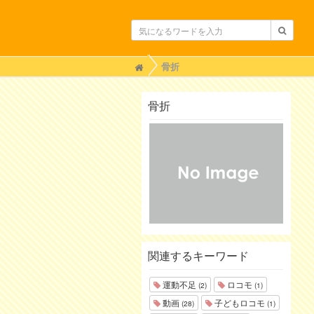
H
骨折
o
m
e
骨折
関連するキーワード
運動不足
ロコモ
(2)
(1)
動画
子どもロコモ
(28)
(1)