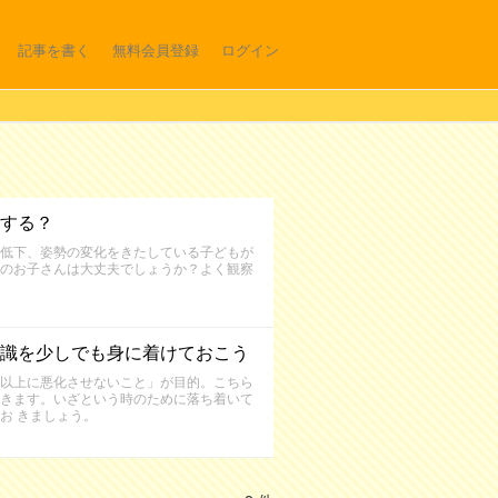
記事を書く
無料会員登録
ログイン
する？
低下、姿勢の変化をきたしている子どもが
のお子さんは大丈夫でしょうか？よく観察
識を少しでも身に着けておこう
以上に悪化させないこと」が目的。こちら
きます。いざという時のために落ち着いて
お きましょう。