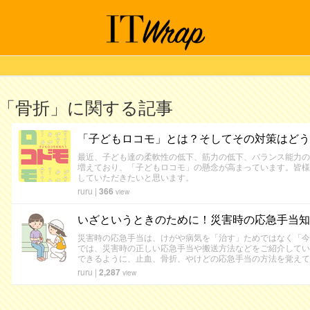
「骨折」に関する記事
「子どもロコモ」とは？そしてその対策はどう
最近、子ども達の柔軟性の低下、筋力の低下、バランス能力の
増えており、「子どもロコモ」の懸念が高まっています。皆様
していただきたいと思います。
ruru
|
366
view
いざというときのために！災害時の応急手当知
災害時の応急手当は、けがや病気を「治す」ためではなく「今
では、災害時の正しい応急手当や搬送方法などをご紹介してい
できるように、止血、骨折、やけどの応急手当の方法を覚えて
ruru
|
2,287
view