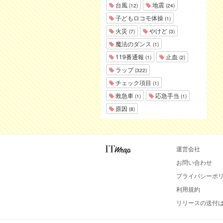
台風
地震
(12)
(24)
子どもロコモ体操
(1)
火災
やけど
(7)
(3)
魔法のダンス
(1)
119番通報
止血
(1)
(2)
ラップ
(322)
チェック項目
(1)
救急車
応急手当
(1)
(1)
原因
(8)
運営会社
お問い合わせ
プライバシーポ
利用規約
リリースの送付