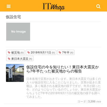
仮設住宅
被災地
2018年9月11日
7年半
(1)
(1)
(1)
東日本大震災
(1)
仮設住宅の今を知りたい！東日本大震災か
ら7年半たった被災地からの報告
日本各地で災害がおきています。東日本大震災では多くの
人々が仮設住宅に入ることになりました。災害が起きた直
後は、多く報道される被災地の様子ですが、年月が経った
今、どのようになっているのでしょうか。東日本大震災か
らちょうど7年半の2018年9月11日の被災地の様子を調べ
てみました。
ヨーダ
|
3,396
view