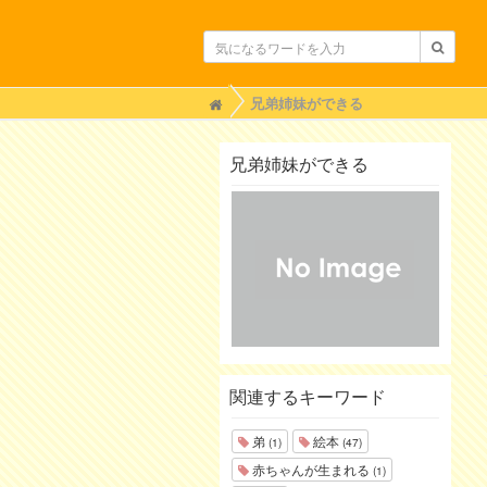
H
兄弟姉妹ができる
o
m
e
兄弟姉妹ができる
関連するキーワード
弟
絵本
(1)
(47)
赤ちゃんが生まれる
(1)