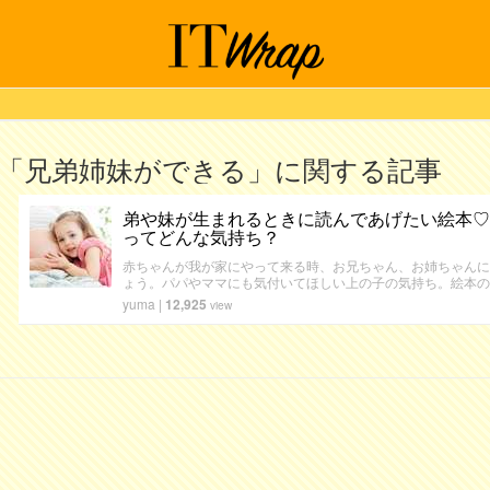
「兄弟姉妹ができる」に関する記事
弟や妹が生まれるときに読んであげたい絵本♡
ってどんな気持ち？
赤ちゃんが我が家にやって来る時、お兄ちゃん、お姉ちゃんに
ょう。パパやママにも気付いてほしい上の子の気持ち。絵本の
yuma
|
12,925
view