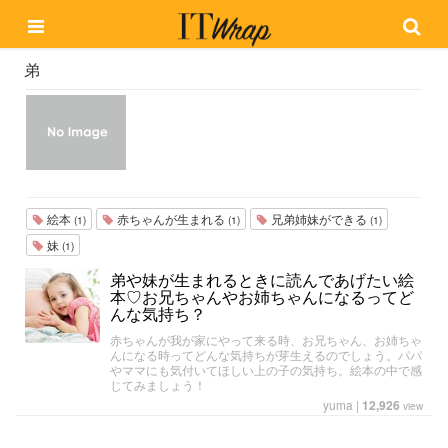
弟
絵本
赤ちゃんが生まれる
兄弟姉妹ができる
(1)
(1)
(1)
妹
(1)
弟や妹が生まれるときに読んであげたい絵
本♡お兄ちゃんやお姉ちゃんになるってど
んな気持ち？
赤ちゃんが我が家にやって来る時、お兄ちゃん、お姉ちゃ
んになる時ってどんな気持ちが芽生えるのでしょう。パパ
やママにも気付いてほしい上の子の気持ち。絵本の中で感
じてみましょう！
yuma
|
12,926
view