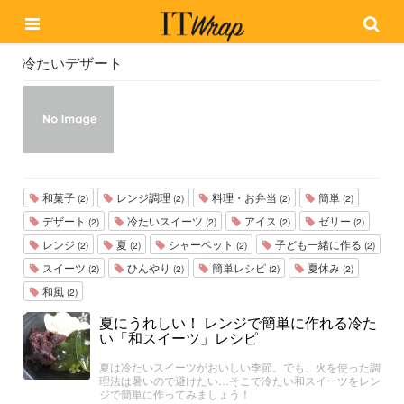
冷たいデザート
和菓子
レンジ調理
料理・お弁当
簡単
(2)
(2)
(2)
(2)
デザート
冷たいスイーツ
アイス
ゼリー
(2)
(2)
(2)
(2)
レンジ
夏
シャーベット
子ども一緒に作る
(2)
(2)
(2)
(2)
スイーツ
ひんやり
簡単レシピ
夏休み
(2)
(2)
(2)
(2)
和風
(2)
夏にうれしい！ レンジで簡単に作れる冷た
い「和スイーツ」レシピ
夏は冷たいスイーツがおいしい季節。でも、火を使った調
理法は暑いので避けたい…そこで冷たい和スイーツをレン
ジで簡単に作ってみましょう！