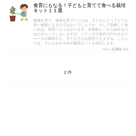
食育にもなる！子どもと育てて食べる栽培
キット１１選
植物を育て、成長を見ていくのは、子どもにとってとても
良い体験になるのではないでしょうか。そして収穫して食
べれば、食育にもつながります。本格的に一から始めるの
はためらってしまいますが、ベランダや室内での小さなス
ぺースの栽培なら、子どもでもお世話できますね。こちら
では、そんなおすすめの栽培セットを紹介します。
ruru
|
2,962
view
2 件