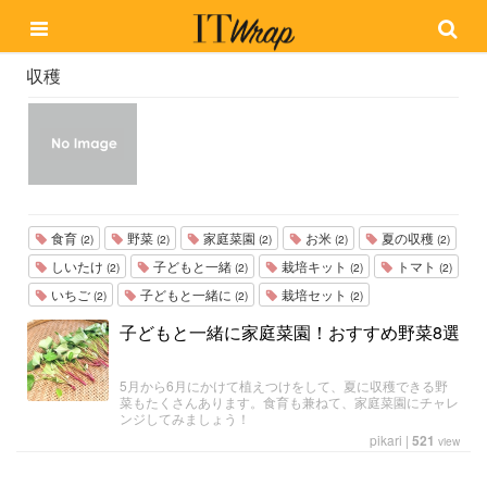
収穫
食育
野菜
家庭菜園
お米
夏の収穫
(2)
(2)
(2)
(2)
(2)
しいたけ
子どもと一緒
栽培キット
トマト
(2)
(2)
(2)
(2)
いちご
子どもと一緒に
栽培セット
(2)
(2)
(2)
子どもと一緒に家庭菜園！おすすめ野菜8選
5月から6月にかけて植えつけをして、夏に収穫できる野
菜もたくさんあります。食育も兼ねて、家庭菜園にチャレ
ンジしてみましょう！
pikari
|
521
view