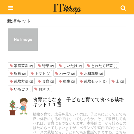
栽培キット
家庭菜園
野菜
しいたけ
とれたて野菜
(2)
(2)
(2)
(2)
収穫
トマト
ハーブ
水耕栽培
(2)
(2)
(2)
(2)
栽培方法
食育
衛生
栽培セット
土
(2)
(2)
(2)
(2)
(2)
いちご
お米
(2)
(2)
食育にもなる！子どもと育てて食べる栽培
キット１１選
植物を育て、成長を見ていくのは、子どもにとってとても
良い体験になるのではないでしょうか。そして収穫して食
べれば、食育にもつながります。本格的に一から始めるの
はためらってしまいますが、ベランダや室内での小さなス
ぺースの栽培なら、子どもでもお世話できますね。こちら