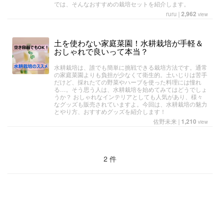
では、そんなおすすめの栽培セットを紹介します。
ruru
|
2,962
view
土を使わない家庭菜園！水耕栽培が手軽＆
おしゃれで良いって本当？
水耕栽培は、誰でも簡単に挑戦できる栽培方法です。通常
の家庭菜園よりも負担が少なくて衛生的。土いじりは苦手
だけど、採れたての野菜やハーブを使った料理には憧れ
る…。そう思う人は、水耕栽培を始めてみてはどうでしょ
うか？ おしゃれなインテリアとしても人気があり、様々
なグッズも販売されていますよ。今回は、水耕栽培の魅力
とやり方、おすすめグッズを紹介します！
佐野未来
|
1,210
view
2 件