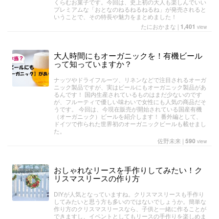
くらむお菓子です。今回は、史上初の大人も楽しんでいい
プレミアムな「おとなのねるねるねるね」が発売されると
いうことで、その特長や魅力をまとめました！
たにおかまな
|
1,401
view
大人時間にもオーガニックを！有機ビール
って知っていますか？
ナッツやドライフルーツ、リネンなどで注目されるオーガ
ニック製品ですが、実はビールにもオーガニック製品があ
るんです！ 国内生産されているものはまだ少ないのです
が、フルーティで優しい味わいで女性にも人気の商品だそ
うです。 今回は、今現在販売が開始されている国産有機
（オーガニック）ビールを紹介します！ 番外編として、
ドイツで作られた世界初のオーガニックビールも載せまし
た。
佐野未来
|
590
view
おしゃれなリースを手作りしてみたい！ク
リスマスリースの作り方
DIYが人気となっていますね。クリスマスリースも手作り
してみたいと思う方も多いのではないでしょうか。簡単な
作り方のクリスマスリースなら、子供と一緒に作ることが
できますし、イベントとしてもリースの手作りを楽しめま