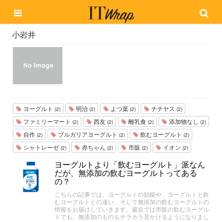
小岩井
ヨーグルト
明治
よつ葉
チチヤス
(2)
(2)
(2)
(2)
ファミリーマート
西友
離乳食
添加物なし
(2)
(2)
(2)
(2)
自作
ブルガリアヨーグルト
飲むヨーグルト
(2)
(2)
(2)
シャトレーゼ
赤ちゃん
市販
イオン
(2)
(2)
(2)
(2)
ヨーグルトより「飲むヨーグルト」派なん
だが、無添加の飲むヨーグルトってある
の？
こちらの記事では、ヨーグルトの効能や、ヨーグルトと飲
むヨーグルトとの違い、そして無添加の飲むヨーグルトの
情報をお届けしていきます。最近では市販の飲むヨーグル
トでも、無添加のものもチラホラ見かけるようになりまし