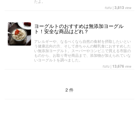
たよ。
ruru
|
3,813
view
ヨーグルトのおすすめは無添加ヨーグル
ト！安全な商品はどれ？
アレルギーや、なるべくなら自然の食材を摂取したいとい
う健康志向の方、そして赤ちゃんの離乳食におすすめした
い無添加ヨーグルト。スーパーやコンビニで買える市販の
ものから、お取り寄せ商品まで、添加物が加えられていな
いヨーグルトを調べました。
ruru
|
13,676
view
2 件