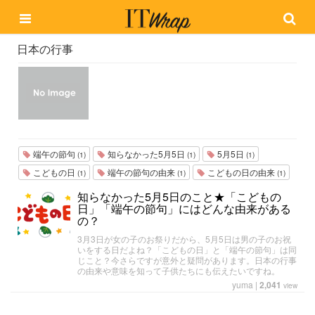
日本の行事
端午の節句
知らなかった5月5日
5月5日
(1)
(1)
(1)
こどもの日
端午の節句の由来
こどもの日の由来
(1)
(1)
(1)
知らなかった5月5日のこと★「こどもの
日」「端午の節句」にはどんな由来がある
の？
3月3日が女の子のお祭りだから、5月5日は男の子のお祝
いをする日だよね？「こどもの日」と「端午の節句」は同
じこと？今さらですが意外と疑問があります。日本の行事
の由来や意味を知って子供たちにも伝えたいですね。
yuma
|
2,041
view