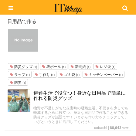
日用品で作る
防災グッズ
段ボール
新聞紙
レジ袋
(1)
(1)
(1)
(1)
ラップ
手作り
ゴミ袋
キッチンペーパー
(1)
(1)
(1)
(1)
防災
(1)
避難生活で役立つ！身近な日用品で簡単に
作れる防災グッズ
物資が不足しがちな災害時の避難生活。不便さを少しでも
軽減するために役立つ、身近な日用品で作ることができる
防災グッズが話題です！いまから作り方をチェックして、
いざというときに活用してください。
cobachi
|
88,643
view