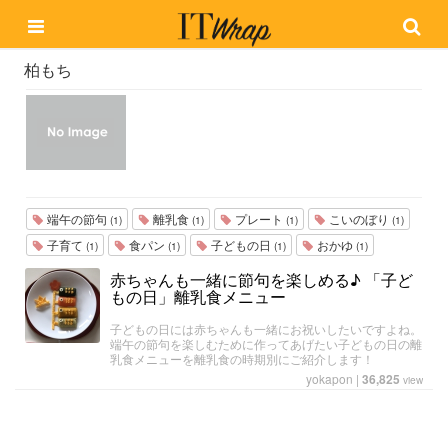
柏もち
端午の節句
離乳食
プレート
こいのぼり
(1)
(1)
(1)
(1)
子育て
食パン
子どもの日
おかゆ
(1)
(1)
(1)
(1)
赤ちゃんも一緒に節句を楽しめる♪ 「子ど
もの日」離乳食メニュー
子どもの日には赤ちゃんも一緒にお祝いしたいですよね。
端午の節句を楽しむために作ってあげたい子どもの日の離
乳食メニューを離乳食の時期別にご紹介します！
yokapon
|
36,825
view