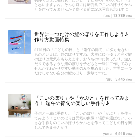
と思いますよね。そんな時には離乳食でこいのぼりやかぶ
とを作ってみませんか？食べる前に記念写真も忘れずに！
ruru
|
13,789
view
世界に一つだけの鯉のぼりを工作しよう♪
作り方動画特集
5月5日の「こどもの日」と「端午の節句」に欠かせない
ものといえば、鯉のぼりですね。大空にゆうゆうと泳ぐ鯉
のぼりは元気をもらえます。おうちの中に飾ったり、遊ん
だりできるような鯉のぼりを子どもと一緒に工作してみま
せんか？わかりやすい動画のみを集めました。世界に一つ
だけしかない自分の鯉のぼり、素敵ですね。
ruru
|
5,445
view
「こいのぼり」や「かぶと」を作ってみよ
う！ 端午の節句の楽しい手作り♪
子供と一緒に手作り。「こいのぼり」や「かぶと」を作っ
てみよう！こいのぼりは元気の象徴！場所を選ばない、小
さな手作りのこいのぼりやかぶとを作ってこどもの日を楽
しんでみませんか？
yuma
|
6,916
view