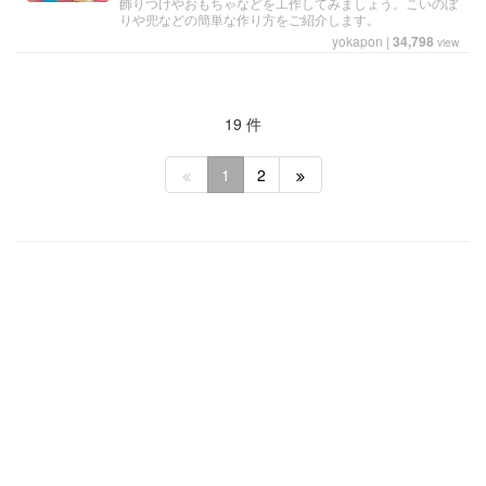
飾りつけやおもちゃなどを工作してみましょう。こいのぼ
りや兜などの簡単な作り方をご紹介します。
yokapon
|
34,798
view
19 件
1
2