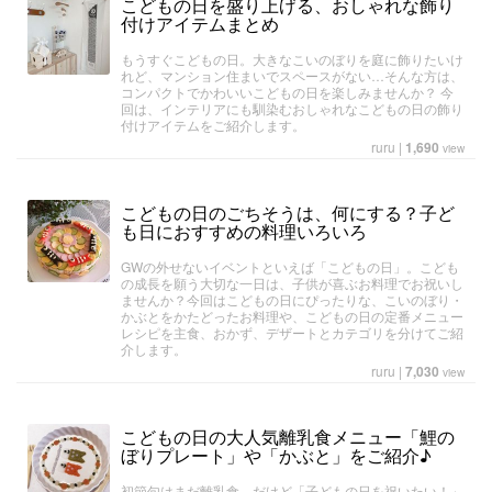
こどもの日を盛り上げる、おしゃれな飾り
付けアイテムまとめ
もうすぐこどもの日。大きなこいのぼりを庭に飾りたいけ
れど、マンション住まいでスペースがない…そんな方は、
コンパクトでかわいいこどもの日を楽しみませんか？ 今
回は、インテリアにも馴染むおしゃれなこどもの日の飾り
付けアイテムをご紹介します。
ruru
|
1,690
view
こどもの日のごちそうは、何にする？子ど
も日におすすめの料理いろいろ
GWの外せないイベントといえば「こどもの日」。こども
の成長を願う大切な一日は、子供が喜ぶお料理でお祝いし
ませんか？今回はこどもの日にぴったりな、こいのぼり・
かぶとをかたどったお料理や、こどもの日の定番メニュー
レシピを主食、おかず、デザートとカテゴリを分けてご紹
介します。
ruru
|
7,030
view
こどもの日の大人気離乳食メニュー「鯉の
ぼりプレート」や「かぶと」をご紹介♪
初節句はまだ離乳食、だけど「子どもの日を祝いたい！」