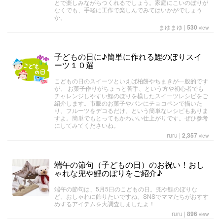
とで楽しみながらつくれるでしょう。家庭にこいのぼりが
なくでも、手軽に工作で楽しんでみてはいかがでしょう
か。
まゆまゆ
|
530
view
子どもの日に♪簡単に作れる鯉のぼりスイ
ーツ１０選
こどもの日のスイーツといえば柏餅やちまきが一般的です
が、 お菓子作りがちょっと苦手、という方や初心者でも
チャレンジしやすい鯉のぼりを模したスイーツレシピをご
紹介します。市販のお菓子やパンにチョコペンで描いた
り、フルーツをデコるだけ、という簡単なレシピもありま
すよ。簡単でもとってもかわいい仕上がりです。ぜひ参考
にしてみてくださいね。
ruru
|
2,357
view
端午の節句（子どもの日）のお祝い！おし
ゃれな兜や鯉のぼりをご紹介♪
端午の節句は、5月5日のこどもの日。兜や鯉のぼりな
ど、おしゃれに飾りたいですね。SNSでママたちがおすす
めするアイテムを大調査しましたよ！
ruru
|
896
view