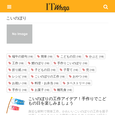
こいのぼり
端午の節句
簡単
こどもの日
かぶと
(19)
(19)
(19)
(19)
工作
鯉のぼり
手作りこいのぼり
(19)
(19)
(19)
折り紙
子どもの日
子育て
兜
(19)
(19)
(19)
(19)
レシピ
こいのぼりの工作
おやつ
(19)
(19)
(19)
お祝い
料理・お弁当
タペストリー
(19)
(19)
(19)
手作り
お菓子
離乳食
(19)
(19)
(19)
こいのぼりの工作アイデア！手作りでこど
もの日を楽しみましょう
身近な材料で簡単工作。かわいいこいのぼりの工作を親子
で楽しんでみませんか？簡単に作れるアイデアをご紹介し