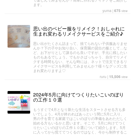
ます。
yuma
|
675
view
思い出のベビー服をリメイク！おしゃれに
生まれ変わるリメイクサービスをご紹介♪
思い出がたくさん詰まって、捨てられない子供服ありませ
んか？下の子やお知り合い、保育園の貸出の服として…な
ど、お下がりとして譲るのも良いですが、手元に残したい
ものもあるでしょう。でもかさばっちゃう、自分でリメイ
クする時間もない、そんな時には、ネットで注文できるリ
メイクサービスを利用してみませんか？様々なグッズに生
まれ変わりますよ♡
ruru
|
15,506
view
2024年5月に向けてつくりたいこいのぼり
の工作１０選
もうすぐで4月となり新たな生活をスタートさせる方も多
いでしょう。4月が終わればあっという間に5月に入り、
男の子を育てる家庭ではこいのぼりの準備をあわただしく
始める方もいるかと思います。そこで、5月に向けてつく
りたいこいのぼりの工作１０選について紹介します。5月
に入ってから慌ててつくるのではなく、今から制作するこ