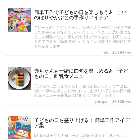
簡単工作で子どもの日を楽しもう♪ こい
のぼりやかぶとの手作りアイデア
年に一度の「こどもの日」。お子さんと一緒に手作りで楽
しむ端午の節句なんていかがでしょう？楽しい思い出にな
ること間違いなし！折り紙や牛乳パックなど、お家にある
ものでできる、簡単で安上がりなこいのぼりや兜の作り方
をを紹介します！
ruru
|
28,794
view
赤ちゃんも一緒に節句を楽しめる♪ 「子ど
もの日」離乳食メニュー
子どもの日には赤ちゃんも一緒にお祝いしたいですよね。
端午の節句を楽しむために作ってあげたい子どもの日の離
乳食メニューを離乳食の時期別にご紹介します！
yokapon
|
36,826
view
子どもの日を盛り上げる！ 簡単工作アイデ
ア集
5月5日は子どもの日！子どもの日を盛り上げるために、