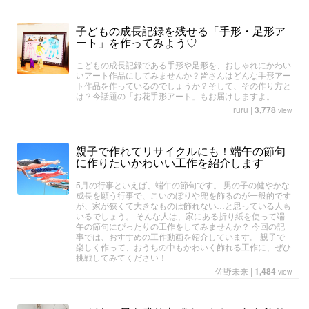
子どもの成長記録を残せる「手形・足形ア
ート」を作ってみよう♡
こどもの成長記録である手形や足形を、おしゃれにかわい
いアート作品にしてみませんか？皆さんはどんな手形アー
ト作品を作っているのでしょうか？そして、その作り方と
は？今話題の「お花手形アート」もお届けしますよ。
ruru
|
3,778
view
親子で作れてリサイクルにも！端午の節句
に作りたいかわいい工作を紹介します
5月の行事といえば、端午の節句です。 男の子の健やかな
成長を願う行事で、こいのぼりや兜を飾るのが一般的です
が、家が狭くて大きなものは飾れない…と思っている人も
いるでしょう。 そんな人は、家にある折り紙を使って端
午の節句にぴったりの工作をしてみませんか？ 今回の記
事では、おすすめの工作動画を紹介しています。 親子で
楽しく作って、おうちの中もかわいく飾れる工作に、ぜひ
挑戦してみてください！
佐野未来
|
1,484
view