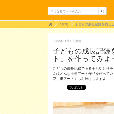
H
子育て
o
m
e
2022年11月1日 更新
子どもの成長記録
ト」を作ってみよ
こどもの成長記録である手形や足形を
んはどんな手形アート作品を作ってい
花手形アート」もお届けしますよ。