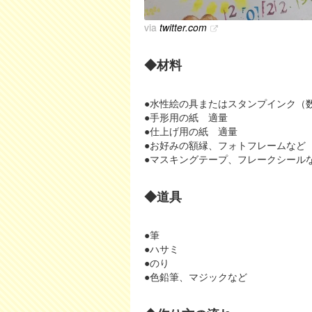
via
twitter.com
◆材料
●水性絵の具またはスタンプインク（
●手形用の紙 適量
●仕上げ用の紙 適量
●お好みの額縁、フォトフレームなど
●マスキングテープ、フレークシール
◆道具
●筆
●ハサミ
●のり
●色鉛筆、マジックなど