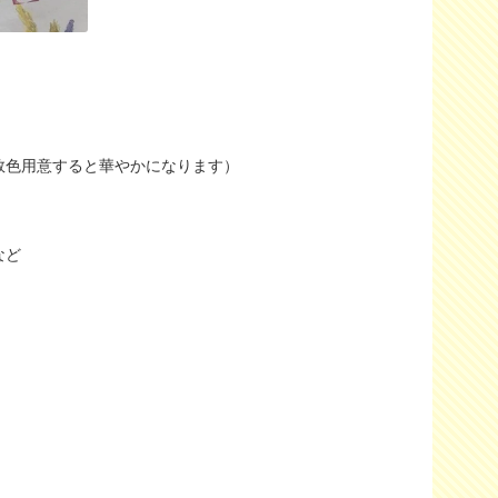
数色用意すると華やかになります）
など