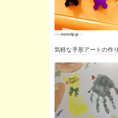
via
roomclip.jp
気軽な手形アートの作