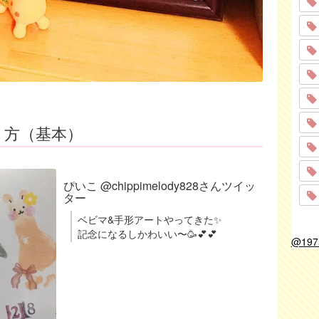
り方（基本）
ぴいこ @chippimelody828さんツイッ
ター
ベビマ&手形アートやってきた✨
記念になるしかわいい〜🥳💕💕
@19