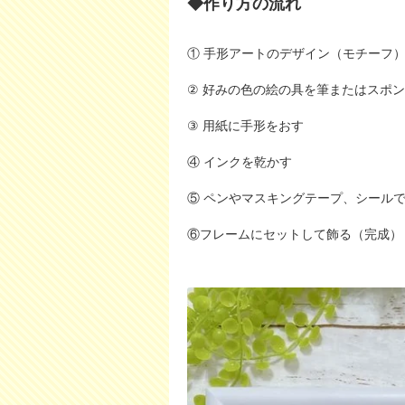
◆作り方の流れ
① 手形アートのデザイン（モチーフ
② 好みの色の絵の具を筆またはスポ
③ 用紙に手形をおす
④ インクを乾かす
⑤ ペンやマスキングテープ、シール
⑥フレームにセットして飾る（完成）