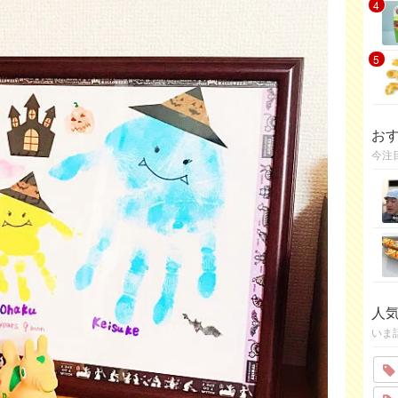
4
5
お
今注
人
いま