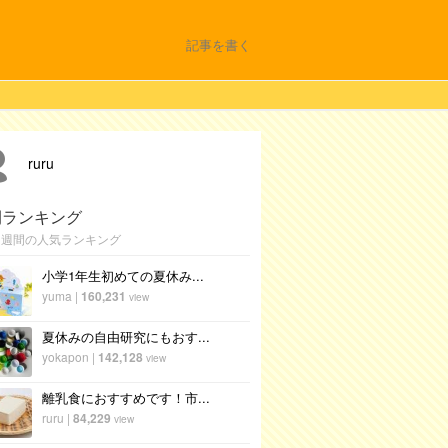
記事を書く
ruru
間ランキング
1週間の人気ランキング
小学1年生初めての夏休み...
yuma
|
160,231
view
夏休みの自由研究にもおす...
yokapon
|
142,128
view
離乳食におすすめです！市...
ruru
|
84,229
view