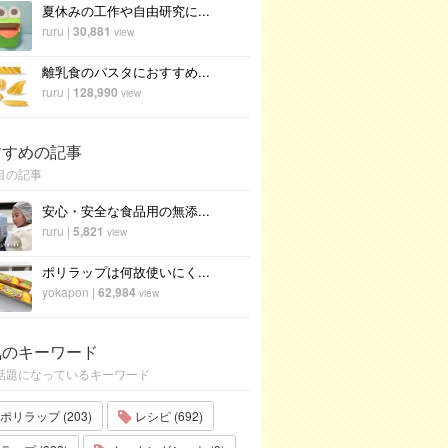
夏休みの工作や自由研究に...
ruru
|
30,881
view
離乳食のパスタにおすすめ...
ruru
|
128,990
view
すすめの記事
目の記事
安心・安全な食品用の無添...
ruru
|
5,821
view
ポリラップは何故使いにく...
yokapon
|
62,984
view
気のキーワード
話題になっているキーワード
ポリラップ (203)
レシピ (692)