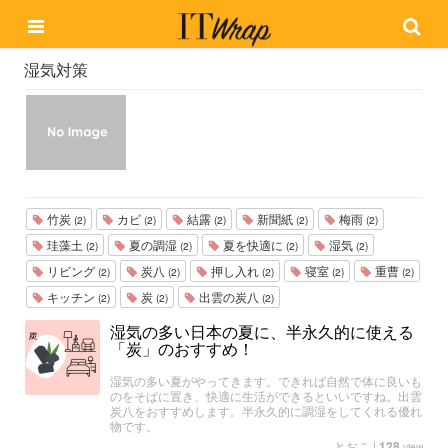
湿気対策
竹炭
カビ
結露
新聞紙
梅雨
(2)
(2)
(2)
(2)
(2)
珪藻土
夏の調湿
夏を快適に
湿気
(2)
(2)
(2)
(2)
リビング
炭八
押し入れ
寝室
重曹
(2)
(2)
(2)
(2)
(2)
キッチン
炭
出雲の炭八
(2)
(2)
(2)
湿気の多い日本の夏に、半永久的に使える
「炭」のおすすめ！
湿気の多い夏がやってきます。できれば自然で体に良いも
のをそばに置き、快適に生活ができるといいですね。出雲
炭八をおすすめします。半永久的に調湿をしてくれる優れ
物です。
とおこ
|
128
view