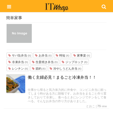
簡単家事
サバ缶弁当
お弁当
時短
家事楽
(1)
(1)
(1)
(1)
冷凍弁当
生姜焼き弁当
ジップロック
(1)
(1)
(1)
レンチン
節約
冷やしうどん弁当
(1)
(1)
(1)
働く主婦必見！まるごと冷凍弁当！！
仕事から帰ると気力体力的に外食や、コンビニ弁当に頼っ
てしまう時がある方に朗報です。お弁当をまるごと作り置
きしておりて冷凍し、食べるときにレンジでチンをして食
べる。そんなお弁当の作り方がありました。
とおこ
|
75
view