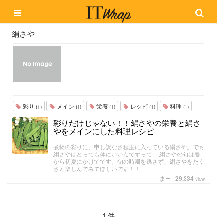
絹さや
彩り
メイン
栄養
レシピ
料理
(1)
(1)
(1)
(1)
(1)
彩りだけじゃない！！絹さやの栄養と絹さ
やをメインにした料理レシピ
煮物の彩りに、申し訳なさ程度に入っている絹さや。でも
絹さやはとっても体にいいんですって！ 絹さやの旬は春
から初夏にかけてです。旬の時期を逃さず、絹さやをたく
さん楽しんでみてほしいです！！
まー
|
29,334
view
1 件