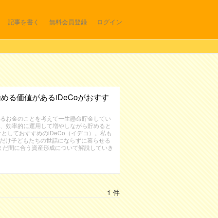
記事を書く
無料会員登録
ログイン
める価値があるiDeCoがおすす
るお金のことを考えて一生懸命貯金してい
、効率的に運用して増やしながら貯めると
としておすすめのiDeCo（イデコ）。私も
るだけ子どもたちの世話にならずに暮らせる
もまだ間に合う資産形成について解説していき
1 件