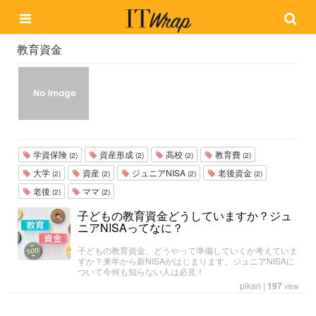
教育資金
学資保険
資産形成
高校
教育費
(2)
(2)
(2)
(2)
大学
資産
ジュニアNISA
老後資金
(2)
(2)
(2)
(2)
老後
ママ
(2)
(2)
子どもの教育資金どうしていますか？ジュ
ニアNISAってなに？
子どもの教育資金、どうやって準備していくか考えていま
すか？来年から新NISAがはじまります。ジュニアNISAに
ついて今何も知らない人は必見！
pikari
|
197
view