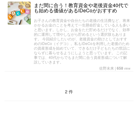
まだ間に合う！教育資金や老後資金40代で
も始める価値があるiDeCoがおすすめ
お子さんの教育資金や自分たちの老後の生活費など、将来
かかるお金のことを考えて一生懸命貯金している人も多い
と思います。しかし、お金をただ貯めるだけでなく、効率
的に運用して増やしながら貯めるという選択肢もありま
す。 今回紹介したいのが、老後資金の助けとしておすす
めのiDeCo（イデコ）。私もiDeCoを利用した老後のため
の資産形成を始めていて、できるだけ子どもたちの世話に
ならずに暮らせるようにしようと思っています。 この記
事では、40代からでもまだ間に合う資産形成について解
説していきます。
佐野未来
|
658
view
2 件