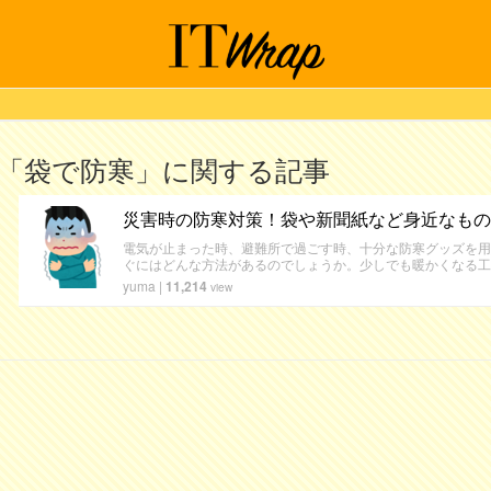
「袋で防寒」に関する記事
災害時の防寒対策！袋や新聞紙など身近なもの
電気が止まった時、避難所で過ごす時、十分な防寒グッズを用
ぐにはどんな方法があるのでしょうか。少しでも暖かくなる工
yuma
|
11,214
view