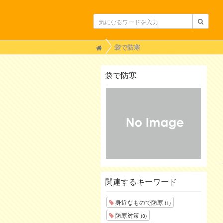
H
袋で防寒
o
m
e
袋で防寒
関連するキーワード
身近なもので防寒
(1)
防寒対策
(3)