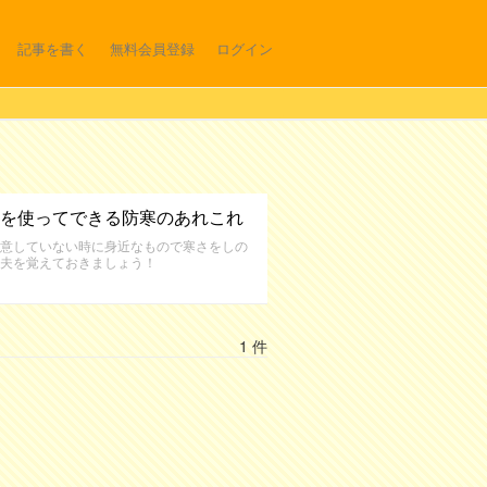
記事を書く
無料会員登録
ログイン
を使ってできる防寒のあれこれ
意していない時に身近なもので寒さをしの
夫を覚えておきましょう！
1 件