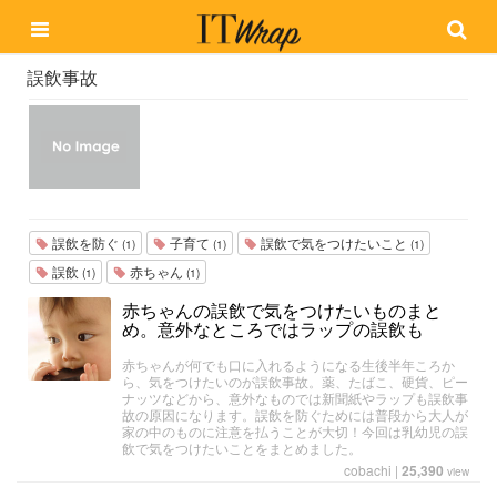
誤飲事故
誤飲を防ぐ
子育て
誤飲で気をつけたいこと
(1)
(1)
(1)
誤飲
赤ちゃん
(1)
(1)
赤ちゃんの誤飲で気をつけたいものまと
め。意外なところではラップの誤飲も
赤ちゃんが何でも口に入れるようになる生後半年ころか
ら、気をつけたいのが誤飲事故。薬、たばこ、硬貨、ピー
ナッツなどから、意外なものでは新聞紙やラップも誤飲事
故の原因になります。誤飲を防ぐためには普段から大人が
家の中のものに注意を払うことが大切！今回は乳幼児の誤
飲で気をつけたいことをまとめました。
cobachi
|
25,390
view