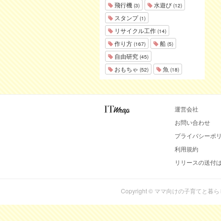
飛行機
水遊び
(3)
(12)
スタンプ
(1)
リサイクル工作
(14)
作り方
船
(167)
(5)
自由研究
(45)
おもちゃ
魚
(52)
(18)
運営会社
お問い合わせ
プライバシーポ
利用規約
リリースの送付
Copyright © ママ向けの子育てと暮