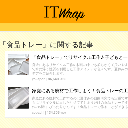
「食品トレー」に関する記事
「食品トレー」でリサイクル工作♪ 子どもと
身近にあるリサイクル工作の材料の中でも柔らかくて扱いやす
て水に浮く性質を利用した工作アイデアが色々です。夏休みの
デアをご紹介します。
yokapon
|
36,640
view
家庭にある廃材で工作しよう！食品トレーの工
家庭にある廃材で工作するのは夏休みの自由研究でも定番です
もはリサイクルに出したり捨ててしまうだけの食品トレーです
作の材料にぴったりなんです！食品トレーで作ることができる
cobachi
|
134,306
view