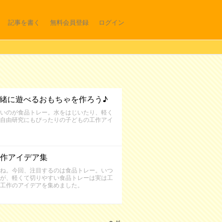
記事を書く
無料会員登録
ログイン
一緒に遊べるおもちゃを作ろう♪
いのが食品トレー。水をはじいたり、軽く
自由研究にもぴったりの子どもの工作アイ
作アイデア集
ね。今回、注目するのは食品トレー。いつ
が、軽くて切りやすい食品トレーは実は工
工作のアイデアを集めました。