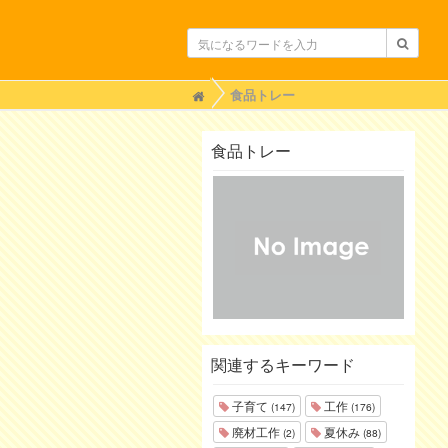
H
食品トレー
o
m
e
食品トレー
関連するキーワード
子育て
工作
(147)
(176)
廃材工作
夏休み
(2)
(88)